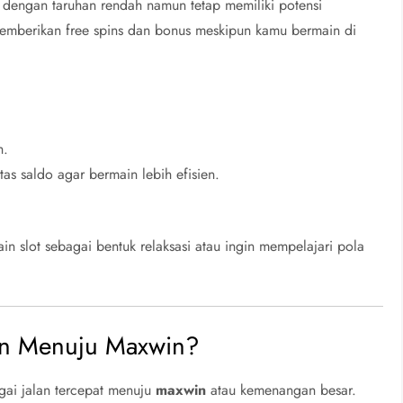
dengan taruhan rendah namun tetap memiliki potensi
mberikan free spins dan bonus meskipun kamu bermain di
h.
s saldo agar bermain lebih efisien.
n slot sebagai bentuk relaksasi atau ingin mempelajari pola
lan Menuju Maxwin?
ai jalan tercepat menuju
maxwin
atau kemenangan besar.