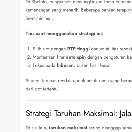
Di Sbctoto, banyak slot memungkinkan kamu bermain 
kemenangan yang menarik. Beberapa bahkan tetap me
level minimal.
Tips saat menggunakan strategi ini:
Pilih slot dengan
RTP tinggi
dan volatilitas renda
Manfaatkan fitur
auto spin
dengan pengaturan bata
Fokus pada
hiburan
, bukan hasil besar.
Strategi taruhan rendah cocok untuk kamu yang bermai
dari slot tertentu.
Strategi Taruhan Maksimal: Ja
Di sisi lain,
taruhan maksimal
sering dianggap sebag