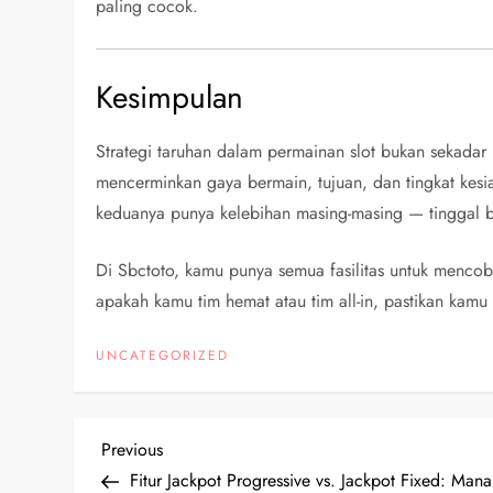
paling cocok.
Kesimpulan
Strategi taruhan dalam permainan slot bukan sekadar
mencerminkan gaya bermain, tujuan, dan tingkat kes
keduanya punya kelebihan masing-masing — tinggal
Di Sbctoto, kamu punya semua fasilitas untuk mencob
apakah kamu tim hemat atau tim all-in, pastikan kam
UNCATEGORIZED
P
Previous
Previous
Post
Fitur Jackpot Progressive vs. Jackpot Fixed: Mana