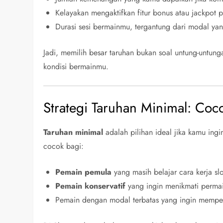
Kelayakan mengaktifkan fitur bonus atau jackpot p
Durasi sesi bermainmu, tergantung dari modal yan
Jadi, memilih besar taruhan bukan soal untung-untunga
kondisi bermainmu.
Strategi Taruhan Minimal: Coc
Taruhan minimal
adalah pilihan ideal jika kamu ing
cocok bagi:
Pemain pemula
yang masih belajar cara kerja slo
Pemain konservatif
yang ingin menikmati permai
Pemain dengan modal terbatas yang ingin memper