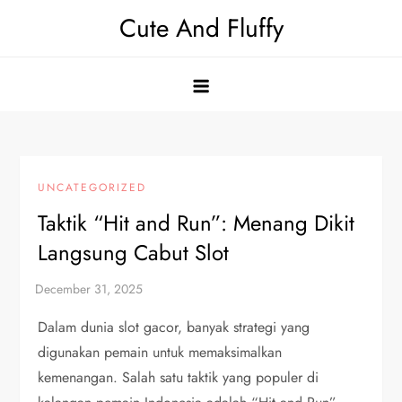
Skip
Cute And Fluffy
to
content
UNCATEGORIZED
Taktik “Hit and Run”: Menang Dikit
Langsung Cabut Slot
Dalam dunia slot gacor, banyak strategi yang
digunakan pemain untuk memaksimalkan
kemenangan. Salah satu taktik yang populer di