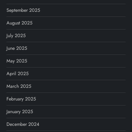
September 2025
August 2025
July 2025
June 2025
May 2025
April 2025
March 2025
February 2025
January 2025
December 2024