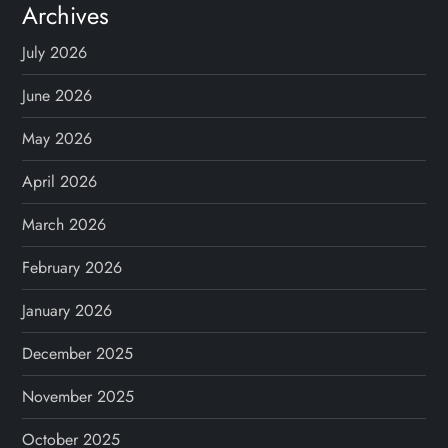
Archives
July 2026
June 2026
May 2026
April 2026
March 2026
February 2026
January 2026
December 2025
November 2025
October 2025