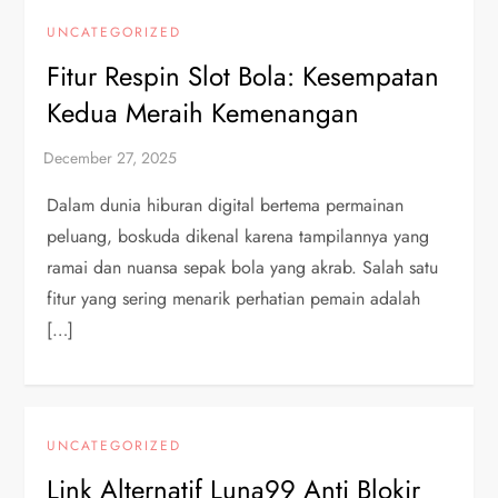
UNCATEGORIZED
Fitur Respin Slot Bola: Kesempatan
Kedua Meraih Kemenangan
Dalam dunia hiburan digital bertema permainan
peluang, boskuda dikenal karena tampilannya yang
ramai dan nuansa sepak bola yang akrab. Salah satu
fitur yang sering menarik perhatian pemain adalah
[…]
UNCATEGORIZED
Link Alternatif Luna99 Anti Blokir