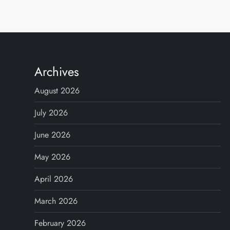
o
s
t
Archives
s
August 2026
p
July 2026
June 2026
a
May 2026
g
April 2026
i
March 2026
n
February 2026