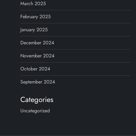
March 2025
February 2025
January 2025
December 2024
November 2024
October 2024
September 2024
Categories
Uncategorized