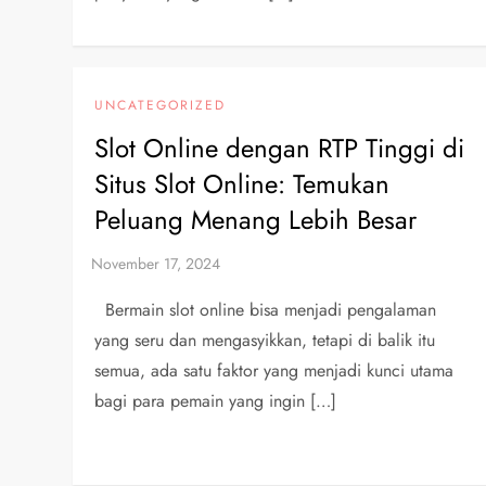
UNCATEGORIZED
Slot Online dengan RTP Tinggi di
Situs Slot Online: Temukan
Peluang Menang Lebih Besar
Bermain slot online bisa menjadi pengalaman
yang seru dan mengasyikkan, tetapi di balik itu
semua, ada satu faktor yang menjadi kunci utama
bagi para pemain yang ingin […]