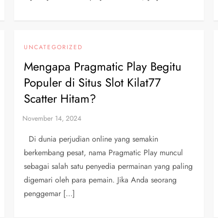
UNCATEGORIZED
Mengapa Pragmatic Play Begitu
Populer di Situs Slot Kilat77
Scatter Hitam?
Di dunia perjudian online yang semakin
berkembang pesat, nama Pragmatic Play muncul
sebagai salah satu penyedia permainan yang paling
digemari oleh para pemain. Jika Anda seorang
penggemar […]