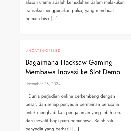
alasan utama adalah kemudahan dalam melakukan
transaksi menggunakan pulsa, yang membuat
pemain bisa […]
UNCATEGORIZED
Bagaimana Hacksaw Gaming
Membawa Inovasi ke Slot Demo
Dunia perjudian online berkembang dengan
pesat, dan setiap penyedia permainan berusaha
untuk menghadirkan pengalaman yang lebih seru
dan inovatif bagi para pemainnya. Salah satu
penyedia yang berhasil […]