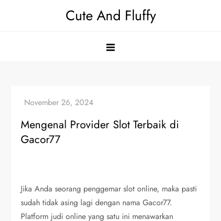
Skip
Cute And Fluffy
to
content
Mengenal Provider Slot Terbaik di
Gacor77
Jika Anda seorang penggemar slot online, maka pasti
sudah tidak asing lagi dengan nama Gacor77.
Platform judi online yang satu ini menawarkan