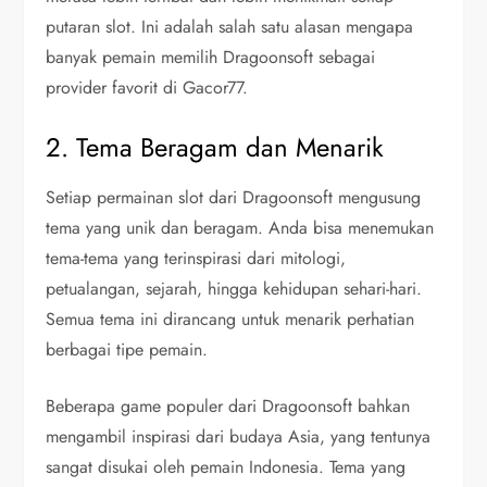
putaran slot. Ini adalah salah satu alasan mengapa
banyak pemain memilih Dragoonsoft sebagai
provider favorit di Gacor77.
2. Tema Beragam dan Menarik
Setiap permainan slot dari Dragoonsoft mengusung
tema yang unik dan beragam. Anda bisa menemukan
tema-tema yang terinspirasi dari mitologi,
petualangan, sejarah, hingga kehidupan sehari-hari.
Semua tema ini dirancang untuk menarik perhatian
berbagai tipe pemain.
Beberapa game populer dari Dragoonsoft bahkan
mengambil inspirasi dari budaya Asia, yang tentunya
sangat disukai oleh pemain Indonesia. Tema yang