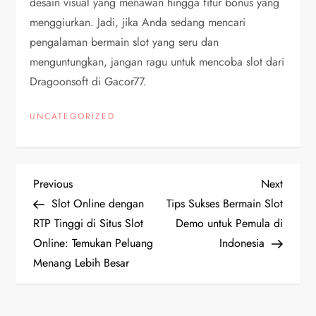
desain visual yang menawan hingga fitur bonus yang
menggiurkan. Jadi, jika Anda sedang mencari
pengalaman bermain slot yang seru dan
menguntungkan, jangan ragu untuk mencoba slot dari
Dragoonsoft di Gacor77.
UNCATEGORIZED
P
Previous
Next
Previous
Next
Post
Post
Slot Online dengan
Tips Sukses Bermain Slot
o
RTP Tinggi di Situs Slot
Demo untuk Pemula di
Online: Temukan Peluang
Indonesia
s
Menang Lebih Besar
t