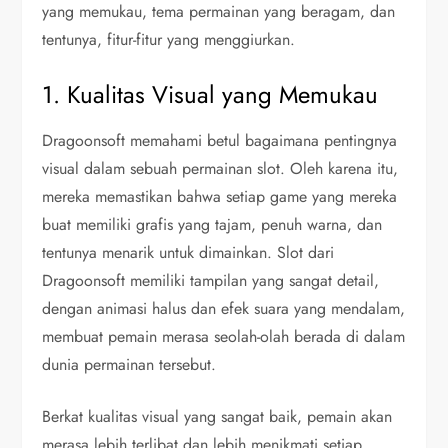
yang memukau, tema permainan yang beragam, dan
tentunya, fitur-fitur yang menggiurkan.
1. Kualitas Visual yang Memukau
Dragoonsoft memahami betul bagaimana pentingnya
visual dalam sebuah permainan slot. Oleh karena itu,
mereka memastikan bahwa setiap game yang mereka
buat memiliki grafis yang tajam, penuh warna, dan
tentunya menarik untuk dimainkan. Slot dari
Dragoonsoft memiliki tampilan yang sangat detail,
dengan animasi halus dan efek suara yang mendalam,
membuat pemain merasa seolah-olah berada di dalam
dunia permainan tersebut.
Berkat kualitas visual yang sangat baik, pemain akan
merasa lebih terlibat dan lebih menikmati setiap