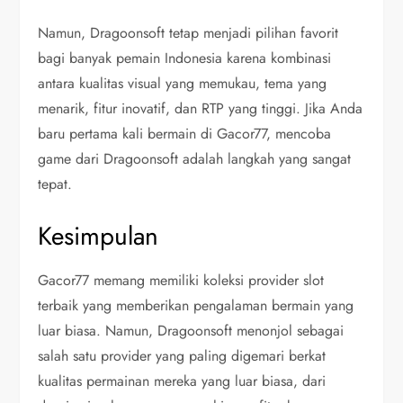
Namun, Dragoonsoft tetap menjadi pilihan favorit
bagi banyak pemain Indonesia karena kombinasi
antara kualitas visual yang memukau, tema yang
menarik, fitur inovatif, dan RTP yang tinggi. Jika Anda
baru pertama kali bermain di Gacor77, mencoba
game dari Dragoonsoft adalah langkah yang sangat
tepat.
Kesimpulan
Gacor77 memang memiliki koleksi provider slot
terbaik yang memberikan pengalaman bermain yang
luar biasa. Namun, Dragoonsoft menonjol sebagai
salah satu provider yang paling digemari berkat
kualitas permainan mereka yang luar biasa, dari