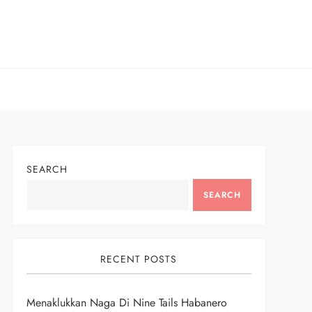
SEARCH
SEARCH
RECENT POSTS
Menaklukkan Naga Di Nine Tails Habanero