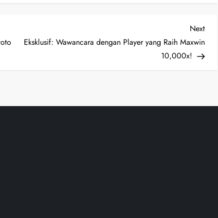
Nex
Next
Post
toto
Eksklusif: Wawancara dengan Player yang Raih Maxwin
10,000x!