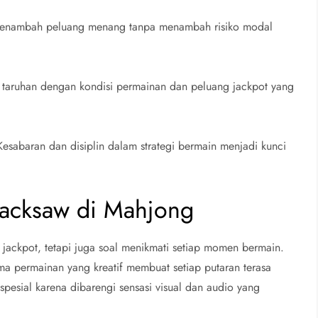
sa menambah peluang menang tanpa menambah risiko modal
n taruhan dengan kondisi permainan dan peluang jackpot yang
 Kesabaran dan disiplin dalam strategi bermain menjadi kunci
Hacksaw di Mahjong
jackpot, tetapi juga soal menikmati setiap momen bermain.
ma permainan yang kreatif membuat setiap putaran terasa
esial karena dibarengi sensasi visual dan audio yang