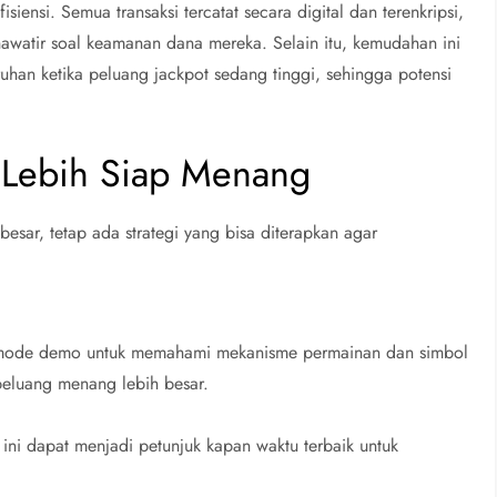
siensi. Semua transaksi tercatat secara digital dan terenkripsi,
awatir soal keamanan dana mereka. Selain itu, kemudahan ini
han ketika peluang jackpot sedang tinggi, sehingga potensi
 Lebih Siap Menang
sar, tetap ada strategi yang bisa diterapkan agar
 mode demo untuk memahami mekanisme permainan dan simbol
peluang menang lebih besar.
ini dapat menjadi petunjuk kapan waktu terbaik untuk