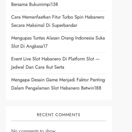
Bersama Bukumimpi138
Cara Memanfaatkan Fitur Turbo Spin Habanero
Secara Maksimal Di Superbandar
Mengupas Tuntas Alasan Orang Indonesia Suka
Slot Di Angkasa17
Event Live Slot Habanero Di Platform Slot —
Jadwal Dan Cara Ikut Serta
Mengapa Desain Game Menjadi Faktor Penting
Dalam Pengalaman Slot Habanero Betwin188
RECENT COMMENTS
No comments to show.