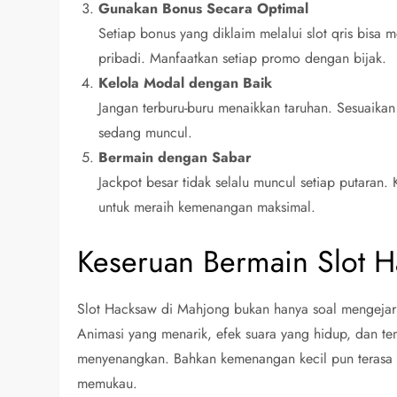
Gunakan Bonus Secara Optimal
Setiap bonus yang diklaim melalui slot qris bi
pribadi. Manfaatkan setiap promo dengan bijak.
Kelola Modal dengan Baik
Jangan terburu-buru menaikkan taruhan. Sesuaika
sedang muncul.
Bermain dengan Sabar
Jackpot besar tidak selalu muncul setiap putaran.
untuk meraih kemenangan maksimal.
Keseruan Bermain Slot 
Slot Hacksaw di Mahjong bukan hanya soal mengejar 
Animasi yang menarik, efek suara yang hidup, dan te
menyenangkan. Bahkan kemenangan kecil pun terasa sp
memukau.