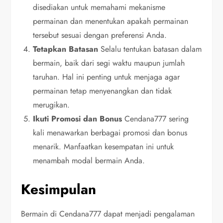
disediakan untuk memahami mekanisme
permainan dan menentukan apakah permainan
tersebut sesuai dengan preferensi Anda.
Tetapkan Batasan
Selalu tentukan batasan dalam
bermain, baik dari segi waktu maupun jumlah
taruhan. Hal ini penting untuk menjaga agar
permainan tetap menyenangkan dan tidak
merugikan.
Ikuti Promosi dan Bonus
Cendana777 sering
kali menawarkan berbagai promosi dan bonus
menarik. Manfaatkan kesempatan ini untuk
menambah modal bermain Anda.
Kesimpulan
Bermain di Cendana777 dapat menjadi pengalaman