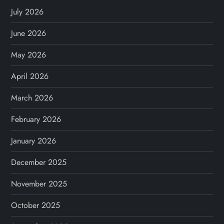
July 2026
June 2026
May 2026
April 2026
March 2026
February 2026
January 2026
December 2025
November 2025
October 2025