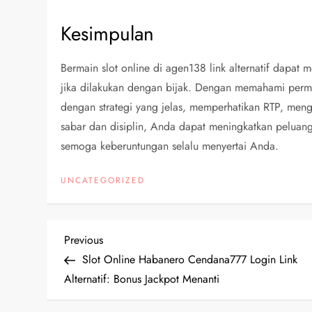
Kesimpulan
Bermain slot online di agen138 link alternatif dap
jika dilakukan dengan bijak.
Dengan memahami permai
dengan strategi yang jelas, memperhatikan RTP, meng
sabar dan disiplin, Anda dapat meningkatkan pelua
semoga keberuntungan selalu menyertai Anda.
UNCATEGORIZED
P
Previous
Previous
Post
Slot Online Habanero Cendana777 Login Link
o
Alternatif: Bonus Jackpot Menanti
s