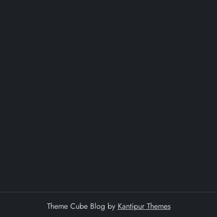
Theme Cube Blog by
Kantipur Themes