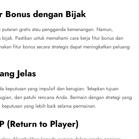
r Bonus dengan Bijak
ti putaran gratis atau pengganda kemenangan.
Namun,
 bijak.
Pastikan untuk memahami cara kerja fitur bonus dan
kan fitur bonus secara strategis dapat meningkatkan peluang
ang Jelas
da keputusan yang impulsif dan kerugian.
Tetapkan tujuan
ugian, dan patuhi rencana Anda.
Bermain dengan strategi yang
 keputusan yang lebih baik selama permainan.
 (Return to Player)