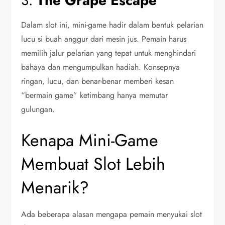
3.
The Grape Escape
Dalam slot ini, mini-game hadir dalam bentuk pelarian
lucu si buah anggur dari mesin jus. Pemain harus
memilih jalur pelarian yang tepat untuk menghindari
bahaya dan mengumpulkan hadiah. Konsepnya
ringan, lucu, dan benar-benar memberi kesan
“bermain game” ketimbang hanya memutar
gulungan.
Kenapa Mini-Game
Membuat Slot Lebih
Menarik?
Ada beberapa alasan mengapa pemain menyukai slot