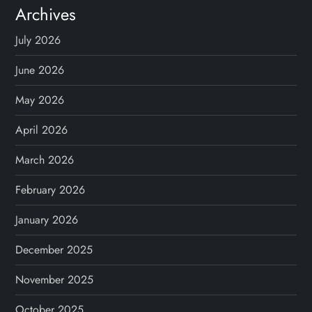
Archives
July 2026
June 2026
May 2026
April 2026
March 2026
February 2026
January 2026
December 2025
November 2025
October 2025