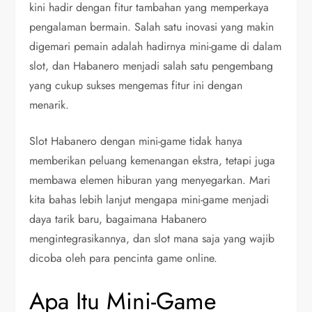
kini hadir dengan fitur tambahan yang memperkaya
pengalaman bermain. Salah satu inovasi yang makin
digemari pemain adalah hadirnya mini-game di dalam
slot, dan Habanero menjadi salah satu pengembang
yang cukup sukses mengemas fitur ini dengan
menarik.
Slot Habanero dengan mini-game tidak hanya
memberikan peluang kemenangan ekstra, tetapi juga
membawa elemen hiburan yang menyegarkan. Mari
kita bahas lebih lanjut mengapa mini-game menjadi
daya tarik baru, bagaimana Habanero
mengintegrasikannya, dan slot mana saja yang wajib
dicoba oleh para pencinta game online.
Apa Itu Mini-Game