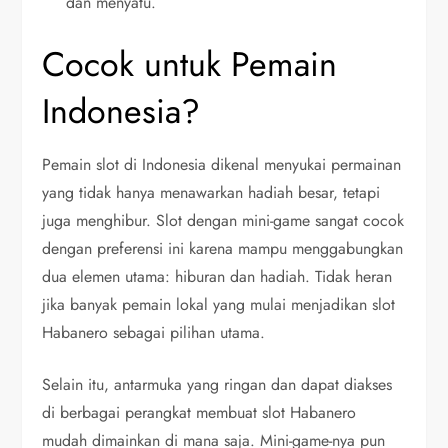
dan menyatu.
Cocok untuk Pemain
Indonesia?
Pemain slot di Indonesia dikenal menyukai permainan
yang tidak hanya menawarkan hadiah besar, tetapi
juga menghibur. Slot dengan mini-game sangat cocok
dengan preferensi ini karena mampu menggabungkan
dua elemen utama: hiburan dan hadiah. Tidak heran
jika banyak pemain lokal yang mulai menjadikan slot
Habanero sebagai pilihan utama.
Selain itu, antarmuka yang ringan dan dapat diakses
di berbagai perangkat membuat slot Habanero
mudah dimainkan di mana saja. Mini-game-nya pun