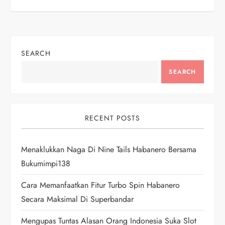
s
t
n
SEARCH
a
SEARCH
v
i
RECENT POSTS
g
Menaklukkan Naga Di Nine Tails Habanero Bersama
Bukumimpi138
a
Cara Memanfaatkan Fitur Turbo Spin Habanero
t
Secara Maksimal Di Superbandar
i
Mengupas Tuntas Alasan Orang Indonesia Suka Slot