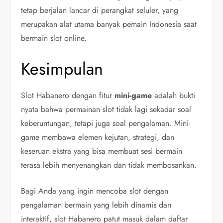
tetap berjalan lancar di perangkat seluler, yang
merupakan alat utama banyak pemain Indonesia saat
bermain slot online.
Kesimpulan
Slot Habanero dengan fitur
mini-game
adalah bukti
nyata bahwa permainan slot tidak lagi sekadar soal
keberuntungan, tetapi juga soal pengalaman. Mini-
game membawa elemen kejutan, strategi, dan
keseruan ekstra yang bisa membuat sesi bermain
terasa lebih menyenangkan dan tidak membosankan.
Bagi Anda yang ingin mencoba slot dengan
pengalaman bermain yang lebih dinamis dan
interaktif, slot Habanero patut masuk dalam daftar