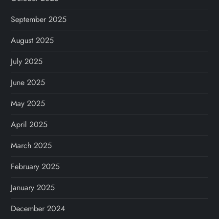
September 2025
August 2025
July 2025
June 2025
May 2025
April 2025
March 2025
February 2025
January 2025
December 2024