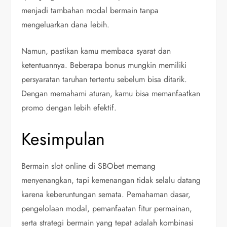
menjadi tambahan modal bermain tanpa
mengeluarkan dana lebih.
Namun, pastikan kamu membaca syarat dan
ketentuannya. Beberapa bonus mungkin memiliki
persyaratan taruhan tertentu sebelum bisa ditarik.
Dengan memahami aturan, kamu bisa memanfaatkan
promo dengan lebih efektif.
Kesimpulan
Bermain slot online di SBObet memang
menyenangkan, tapi kemenangan tidak selalu datang
karena keberuntungan semata. Pemahaman dasar,
pengelolaan modal, pemanfaatan fitur permainan,
serta strategi bermain yang tepat adalah kombinasi