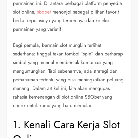
permainan ini. Di antara berbagai platform penyedia
slot online,
sbobet
menonjol sebagai pilihan favorit
berkat reputasinya yang terpercaya dan koleksi
permainan yang variatif.
Bagi pemula, bermain slot mungkin terlihat
sederhana: tinggal tekan tombol “spin” dan berharap
simbol yang muncul membentuk kombinasi yang
menguntungkan. Tapi sebenarnya, ada strategi dan
pemahaman tertentu yang bisa meningkatkan peluang
menang. Dalam artikel ini, kita akan mengupas
rahasia kemenangan di slot online SBObet yang
cocok untuk kamu yang baru memulai.
1. Kenali Cara Kerja Slot