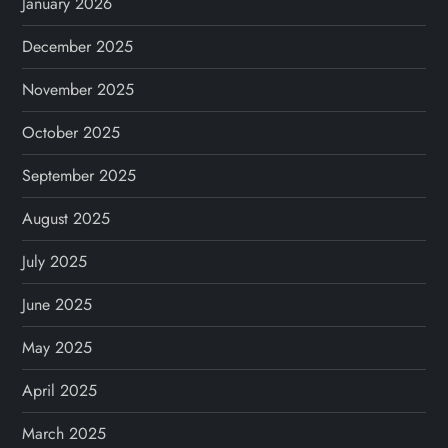
January 2026
December 2025
November 2025
October 2025
September 2025
August 2025
July 2025
June 2025
May 2025
April 2025
March 2025