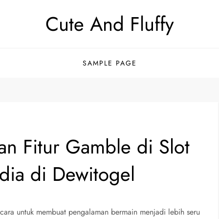
Cute And Fluffy
SAMPLE PAGE
 Fitur Gamble di Slot
dia di Dewitogel
i cara untuk membuat pengalaman bermain menjadi lebih seru