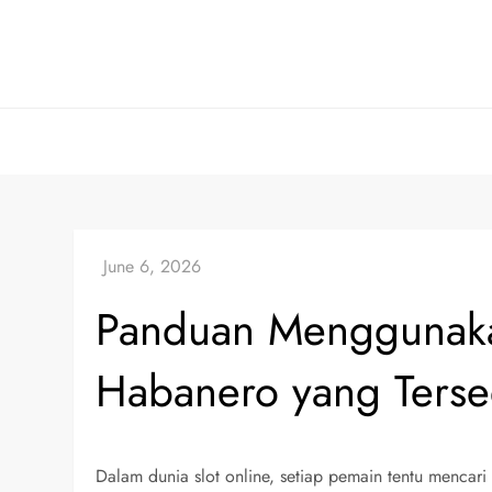
Skip
to
content
Panduan Menggunakan
Habanero yang Terse
Dalam dunia slot online, setiap pemain tentu mencar