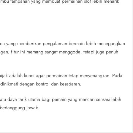
 bumbu tambahan yang membuat permainan slot lebih menarik
lemen yang memberikan pengalaman bermain lebih menegangkan
gan, fitur ini memang sangat menggoda, tetapi juga penuh
jak adalah kunci agar permainan tetap menyenangkan. Pada
a dinikmati dengan kontrol dan kesadaran.
h satu daya tarik utama bagi pemain yang mencari sensasi lebih
 bertanggung jawab.