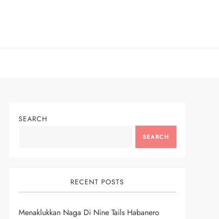
SEARCH
SEARCH
RECENT POSTS
Menaklukkan Naga Di Nine Tails Habanero