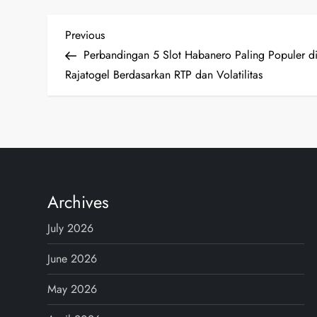
P
Previous
Previous
Post
Perbandingan 5 Slot Habanero Paling Populer d
o
Rajatogel Berdasarkan RTP dan Volatilitas
s
t
n
Archives
a
July 2026
v
June 2026
i
May 2026
g