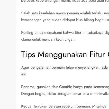
berbasis keberuntungan murni, tidak ada pola atau ru
Salah satu kesalahan umum pemain adalah terlalu ser
kemenangan yang sudah didapat bisa hilang begitu s
Penting untuk memahami bahwa fitur ini sebaiknya di
utama untuk mencari keuntungan.
Tips Menggunakan Fitur
Agar pengalaman bermain tetap menyenangkan, ada b
ini:
Pertama, gunakan fitur Gamble hanya pada kemenang
Dengan begitu, risiko kerugian besar bisa diminimalk
Kedua, tentukan batasan sebelum bermain. Misalnya, h