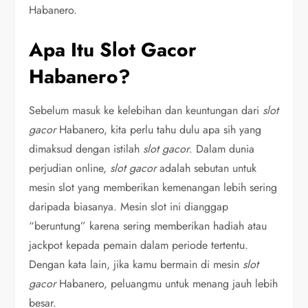
Habanero.
Apa Itu Slot Gacor
Habanero?
Sebelum masuk ke kelebihan dan keuntungan dari
slot
gacor
Habanero, kita perlu tahu dulu apa sih yang
dimaksud dengan istilah
slot gacor
. Dalam dunia
perjudian online,
slot gacor
adalah sebutan untuk
mesin slot yang memberikan kemenangan lebih sering
daripada biasanya. Mesin slot ini dianggap
“beruntung” karena sering memberikan hadiah atau
jackpot kepada pemain dalam periode tertentu.
Dengan kata lain, jika kamu bermain di mesin
slot
gacor
Habanero, peluangmu untuk menang jauh lebih
besar.