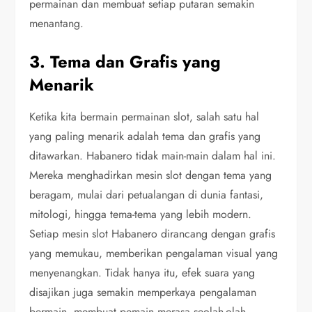
permainan dan membuat setiap putaran semakin
menantang.
3. Tema dan Grafis yang
Menarik
Ketika kita bermain permainan slot, salah satu hal
yang paling menarik adalah tema dan grafis yang
ditawarkan. Habanero tidak main-main dalam hal ini.
Mereka menghadirkan mesin slot dengan tema yang
beragam, mulai dari petualangan di dunia fantasi,
mitologi, hingga tema-tema yang lebih modern.
Setiap mesin slot Habanero dirancang dengan grafis
yang memukau, memberikan pengalaman visual yang
menyenangkan. Tidak hanya itu, efek suara yang
disajikan juga semakin memperkaya pengalaman
bermain, membuat pemain merasa seolah-olah