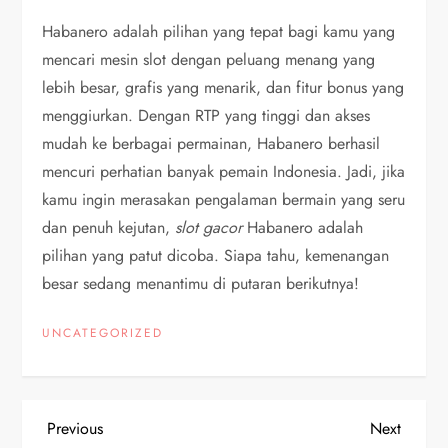
Habanero adalah pilihan yang tepat bagi kamu yang
mencari mesin slot dengan peluang menang yang
lebih besar, grafis yang menarik, dan fitur bonus yang
menggiurkan. Dengan RTP yang tinggi dan akses
mudah ke berbagai permainan, Habanero berhasil
mencuri perhatian banyak pemain Indonesia. Jadi, jika
kamu ingin merasakan pengalaman bermain yang seru
dan penuh kejutan,
slot gacor
Habanero adalah
pilihan yang patut dicoba. Siapa tahu, kemenangan
besar sedang menantimu di putaran berikutnya!
UNCATEGORIZED
P
Previous
Next
Previous
Next