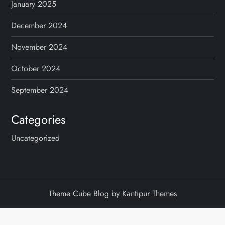
January 2025
December 2024
November 2024
October 2024
September 2024
Categories
Uncategorized
Theme Cube Blog by
Kantipur Themes