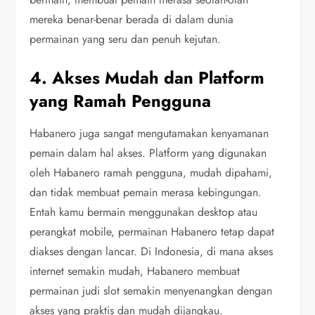
mereka benar-benar berada di dalam dunia
permainan yang seru dan penuh kejutan.
4. Akses Mudah dan Platform
yang Ramah Pengguna
Habanero juga sangat mengutamakan kenyamanan
pemain dalam hal akses. Platform yang digunakan
oleh Habanero ramah pengguna, mudah dipahami,
dan tidak membuat pemain merasa kebingungan.
Entah kamu bermain menggunakan desktop atau
perangkat mobile, permainan Habanero tetap dapat
diakses dengan lancar. Di Indonesia, di mana akses
internet semakin mudah, Habanero membuat
permainan judi slot semakin menyenangkan dengan
akses yang praktis dan mudah dijangkau.