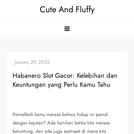
Skip
Cute And Fluffy
to
content
Habanero Slot Gacor: Kelebihan dan
Keuntungan yang Perlu Kamu Tahu
Pernahkah kamu merasa bahwa hidup ini penuh
dengan kejutan? Ada hari-hari ketika kita merasa
beruntung, dan ada juga saat-saat di mana kita