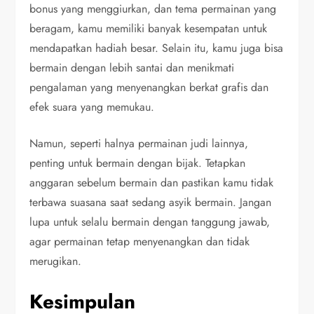
bonus yang menggiurkan, dan tema permainan yang
beragam, kamu memiliki banyak kesempatan untuk
mendapatkan hadiah besar. Selain itu, kamu juga bisa
bermain dengan lebih santai dan menikmati
pengalaman yang menyenangkan berkat grafis dan
efek suara yang memukau.
Namun, seperti halnya permainan judi lainnya,
penting untuk bermain dengan bijak. Tetapkan
anggaran sebelum bermain dan pastikan kamu tidak
terbawa suasana saat sedang asyik bermain. Jangan
lupa untuk selalu bermain dengan tanggung jawab,
agar permainan tetap menyenangkan dan tidak
merugikan.
Kesimpulan