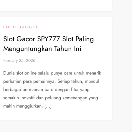
UNCATEGORIZED
Slot Gacor SPY777 Slot Paling
Menguntungkan Tahun Ini
Dunia slot online selalu punya cara untuk menarik
perhatian para pemainnya. Setiap tahun, muncul
berbagai permainan baru dengan fitur yang
semakin inovatif dan peluang kemenangan yang
makin menggiurkan. […]