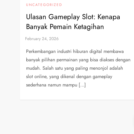
UNCATEGORIZED
Ulasan Gameplay Slot: Kenapa
Banyak Pemain Ketagihan
Perkembangan industri hiburan digital membawa
banyak pilihan permainan yang bisa diakses dengan
mudah. Salah satu yang paling menonjol adalah
slot online, yang dikenal dengan gameplay
sederhana namun mampu […]
P