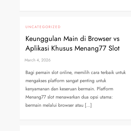
UNCATEGORIZED
Keunggulan Main di Browser vs
Aplikasi Khusus Menang77 Slot
Bagi pemain slot online, memilih cara terbaik untuk
mengakses platform sangat penting untuk
kenyamanan dan keseruan bermain. Platform
Menang77 slot menawarkan dua opsi utama:
bermain melalui browser atau […]