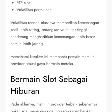
RTP slot
Volatilitas permainan
Volatilitas rendah biasanya memberikan kemenangan
kecil lebih sering, sedangkan volatilitas tinggi
cenderung menghadirkan kemenangan lebih besar
namun lebih jarang.
Memahami karakter ini membantu pemain memilih
provider sesuai gaya bermain mereka.
Bermain Slot Sebagai
Hiburan
Pada akhirnya, memilih provider terbaik sebenarnya
bukan soal mana yang paling sering memberikan