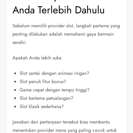
Anda Terlebih Dahulu
Sebelum memilih provider slot, langkah pertama yang
penting dilakukan adalah memahami gaya bermain
sendiri.
Apakah Anda lebih suka:
Slot santai dengan animasi ringan?
Slot penuh fitur bonus?
Game cepat dengan tempo tinggi?
Slot bertema petualangan?
Slot klasik sederhana?
Jawaban dari pertanyaan tersebut bisa membantu
menentukan provider mana yang paling cocok untuk