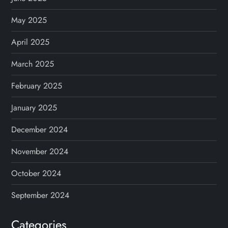
May 2025
April 2025
March 2025
February 2025
January 2025
December 2024
November 2024
October 2024
September 2024
Categories