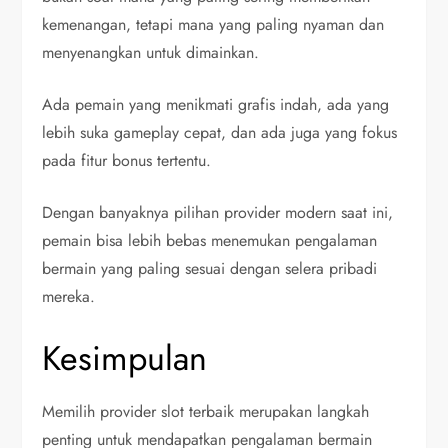
kemenangan, tetapi mana yang paling nyaman dan
menyenangkan untuk dimainkan.
Ada pemain yang menikmati grafis indah, ada yang
lebih suka gameplay cepat, dan ada juga yang fokus
pada fitur bonus tertentu.
Dengan banyaknya pilihan provider modern saat ini,
pemain bisa lebih bebas menemukan pengalaman
bermain yang paling sesuai dengan selera pribadi
mereka.
Kesimpulan
Memilih provider slot terbaik merupakan langkah
penting untuk mendapatkan pengalaman bermain