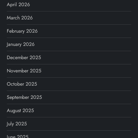
April 2026
March 2026
February 2026
January 2026
December 2025
November 2025
October 2025
September 2025
August 2025
July 2025
June 2025