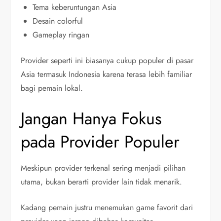
Tema keberuntungan Asia
Desain colorful
Gameplay ringan
Provider seperti ini biasanya cukup populer di pasar
Asia termasuk Indonesia karena terasa lebih familiar
bagi pemain lokal.
Jangan Hanya Fokus
pada Provider Populer
Meskipun provider terkenal sering menjadi pilihan
utama, bukan berarti provider lain tidak menarik.
Kadang pemain justru menemukan game favorit dari