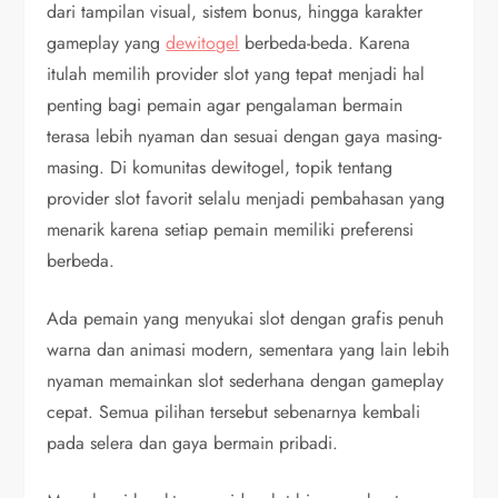
dari tampilan visual, sistem bonus, hingga karakter
gameplay yang
dewitogel
berbeda-beda. Karena
itulah memilih provider slot yang tepat menjadi hal
penting bagi pemain agar pengalaman bermain
terasa lebih nyaman dan sesuai dengan gaya masing-
masing. Di komunitas dewitogel, topik tentang
provider slot favorit selalu menjadi pembahasan yang
menarik karena setiap pemain memiliki preferensi
berbeda.
Ada pemain yang menyukai slot dengan grafis penuh
warna dan animasi modern, sementara yang lain lebih
nyaman memainkan slot sederhana dengan gameplay
cepat. Semua pilihan tersebut sebenarnya kembali
pada selera dan gaya bermain pribadi.