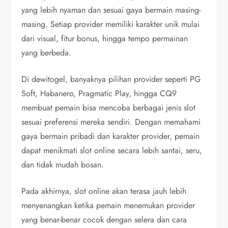
yang lebih nyaman dan sesuai gaya bermain masing-
masing. Setiap provider memiliki karakter unik mulai
dari visual, fitur bonus, hingga tempo permainan
yang berbeda.
Di dewitogel, banyaknya pilihan provider seperti PG
Soft, Habanero, Pragmatic Play, hingga CQ9
membuat pemain bisa mencoba berbagai jenis slot
sesuai preferensi mereka sendiri. Dengan memahami
gaya bermain pribadi dan karakter provider, pemain
dapat menikmati slot online secara lebih santai, seru,
dan tidak mudah bosan.
Pada akhirnya, slot online akan terasa jauh lebih
menyenangkan ketika pemain menemukan provider
yang benar-benar cocok dengan selera dan cara