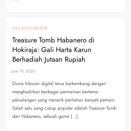
UNCATEGORIZED
Treasure Tomb Habanero di
Hokiraja: Gali Harta Karun
Berhadiah Jutaan Rupiah
Dunia hiburan digital terus berkembang dengan
menghadirkan berbagai permainan bertema
petualangan yang menarik perhatian banyak pemain.
Salah satu yang cukup populer adalah Treasure Tomb
dari Habanero, sebuah game […]