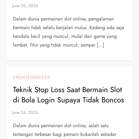
Dalam dunia permainan slot online, pengalaman
bermain tidak selalu berjalan mulus. Kadang ada saja
kendala kecil yang muncul, mulai dari game yang
lambat, fitur yang tidak muncul, sampai […]
UNCATEGORIZED
Teknik Stop Loss Saat Bermain Slot
di Bola Login Supaya Tidak Boncos
Dalam dunia permainan slot online, salah satu
tantangan terbesar bagi pemain bukanlah sekadar