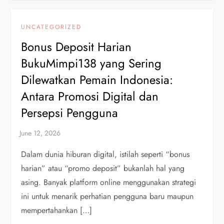
UNCATEGORIZED
Bonus Deposit Harian
BukuMimpi138 yang Sering
Dilewatkan Pemain Indonesia:
Antara Promosi Digital dan
Persepsi Pengguna
Dalam dunia hiburan digital, istilah seperti “bonus
harian” atau “promo deposit” bukanlah hal yang
asing. Banyak platform online menggunakan strategi
ini untuk menarik perhatian pengguna baru maupun
mempertahankan […]