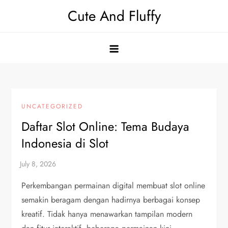
Skip
Cute And Fluffy
to
content
UNCATEGORIZED
Daftar Slot Online: Tema Budaya
Indonesia di Slot
Perkembangan permainan digital membuat slot online
semakin beragam dengan hadirnya berbagai konsep
kreatif. Tidak hanya menawarkan tampilan modern