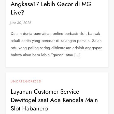
Angkasa17 Lebih Gacor di MG
Live?
Dalam dunia permainan online berbasis slot, banyak
sekali cerita yang beredar di kalangan pemain. Salah
satu yang paling sering dibicarakan adalah anggapan
bahwa akun baru lebih “gacor” atau […]
UNCATEGORIZED
Layanan Customer Service
Dewitogel saat Ada Kendala Main
Slot Habanero