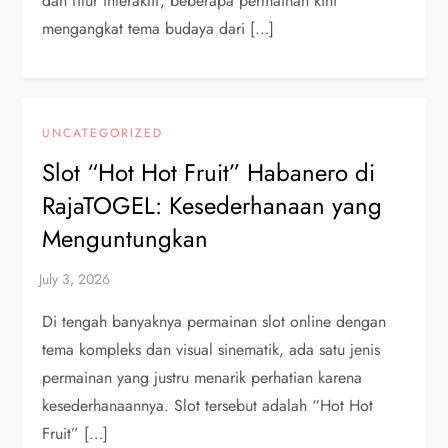
dan fitur interaktif, beberapa permainan kini
mengangkat tema budaya dari […]
UNCATEGORIZED
Slot “Hot Hot Fruit” Habanero di
RajaTOGEL: Kesederhanaan yang
Menguntungkan
Di tengah banyaknya permainan slot online dengan
tema kompleks dan visual sinematik, ada satu jenis
permainan yang justru menarik perhatian karena
kesederhanaannya. Slot tersebut adalah “Hot Hot
Fruit” […]