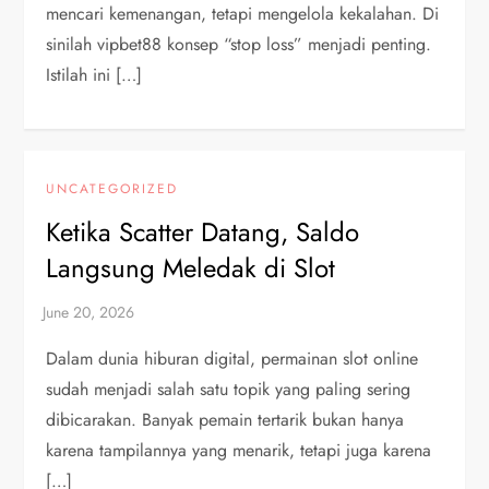
mencari kemenangan, tetapi mengelola kekalahan. Di
sinilah vipbet88 konsep “stop loss” menjadi penting.
Istilah ini […]
UNCATEGORIZED
Ketika Scatter Datang, Saldo
Langsung Meledak di Slot
Dalam dunia hiburan digital, permainan slot online
sudah menjadi salah satu topik yang paling sering
dibicarakan. Banyak pemain tertarik bukan hanya
karena tampilannya yang menarik, tetapi juga karena
[…]