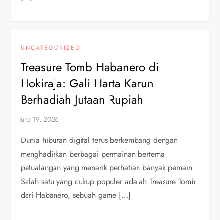
UNCATEGORIZED
Treasure Tomb Habanero di
Hokiraja: Gali Harta Karun
Berhadiah Jutaan Rupiah
Dunia hiburan digital terus berkembang dengan
menghadirkan berbagai permainan bertema
petualangan yang menarik perhatian banyak pemain.
Salah satu yang cukup populer adalah Treasure Tomb
dari Habanero, sebuah game […]