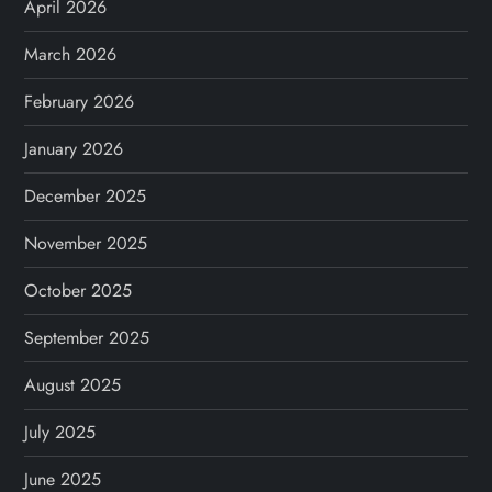
April 2026
i
March 2026
n
February 2026
a
January 2026
t
December 2025
i
November 2025
o
October 2025
n
September 2025
August 2025
July 2025
June 2025