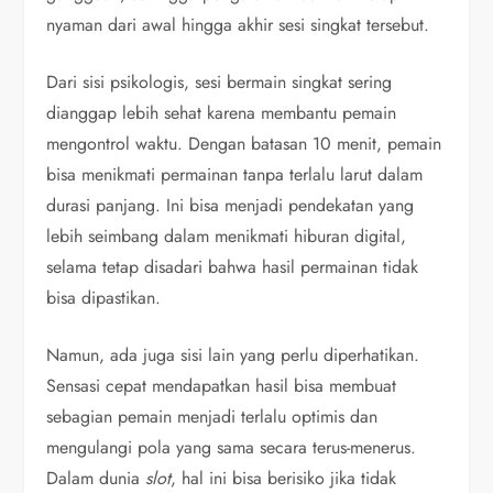
nyaman dari awal hingga akhir sesi singkat tersebut.
Dari sisi psikologis, sesi bermain singkat sering
dianggap lebih sehat karena membantu pemain
mengontrol waktu. Dengan batasan 10 menit, pemain
bisa menikmati permainan tanpa terlalu larut dalam
durasi panjang. Ini bisa menjadi pendekatan yang
lebih seimbang dalam menikmati hiburan digital,
selama tetap disadari bahwa hasil permainan tidak
bisa dipastikan.
Namun, ada juga sisi lain yang perlu diperhatikan.
Sensasi cepat mendapatkan hasil bisa membuat
sebagian pemain menjadi terlalu optimis dan
mengulangi pola yang sama secara terus-menerus.
Dalam dunia
slot
, hal ini bisa berisiko jika tidak