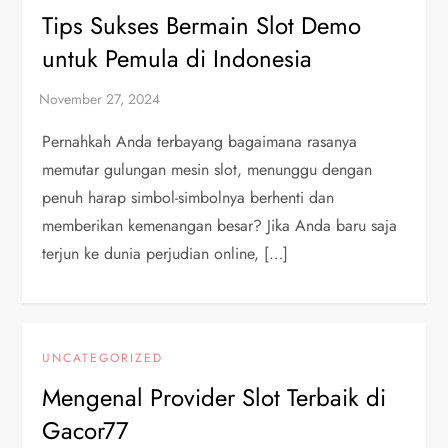
Tips Sukses Bermain Slot Demo
untuk Pemula di Indonesia
Pernahkah Anda terbayang bagaimana rasanya
memutar gulungan mesin slot, menunggu dengan
penuh harap simbol-simbolnya berhenti dan
memberikan kemenangan besar? Jika Anda baru saja
terjun ke dunia perjudian online, […]
UNCATEGORIZED
Mengenal Provider Slot Terbaik di
Gacor77