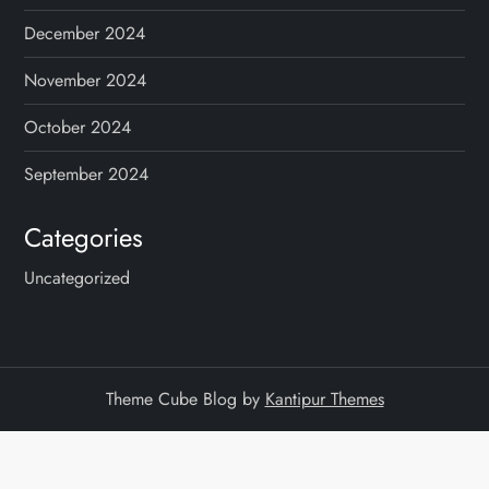
December 2024
November 2024
October 2024
September 2024
Categories
Uncategorized
Theme Cube Blog by
Kantipur Themes