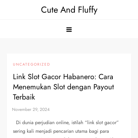
Skip
Cute And Fluffy
to
content
UNCATEGORIZED
Link Slot Gacor Habanero: Cara
Menemukan Slot dengan Payout
Terbaik
Di dunia perjudian online, istilah “link slot gacor”
sering kali menjadi pencarian utama bagi para