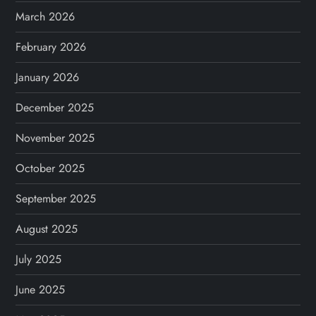
n
March 2026
a
February 2026
t
January 2026
i
December 2025
o
November 2025
n
October 2025
September 2025
August 2025
July 2025
June 2025