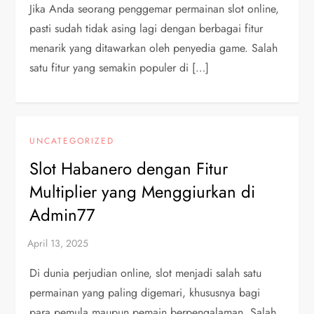
Jika Anda seorang penggemar permainan slot online,
pasti sudah tidak asing lagi dengan berbagai fitur
menarik yang ditawarkan oleh penyedia game. Salah
satu fitur yang semakin populer di […]
UNCATEGORIZED
Slot Habanero dengan Fitur
Multiplier yang Menggiurkan di
Admin77
Di dunia perjudian online, slot menjadi salah satu
permainan yang paling digemari, khususnya bagi
para pemula maupun pemain berpengalaman. Salah