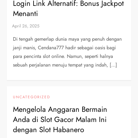
Login Link Alternatif: Bonus Jackpot
Menanti
Di tengah gemerlap dunia maya yang penuh dengan
janji manis, Cendana777 hadir sebagai oasis bagi
para pencinta slot online. Namun, seperti halnya
sebuah perjalanan menuju tempat yang indah, […]
UNCATEGORIZED
Mengelola Anggaran Bermain
Anda di Slot Gacor Malam Ini
dengan Slot Habanero