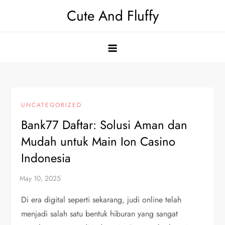
Skip
Cute And Fluffy
to
content
UNCATEGORIZED
Bank77 Daftar: Solusi Aman dan
Mudah untuk Main Ion Casino
Indonesia
Di era digital seperti sekarang, judi online telah
menjadi salah satu bentuk hiburan yang sangat