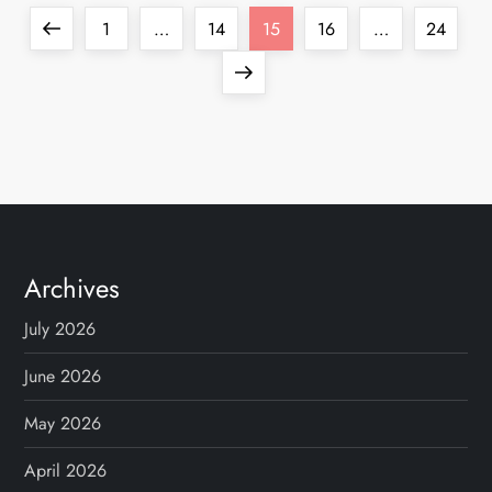
P
Previous
Page
Page
Page
Page
Page
1
…
14
15
16
…
24
o
page
Next
page
s
t
s
p
Archives
a
July 2026
June 2026
g
May 2026
i
April 2026