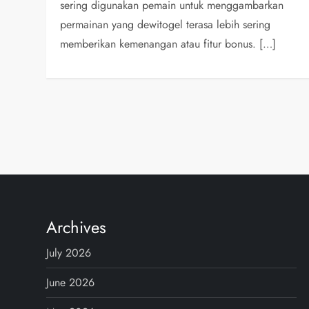
sering digunakan pemain untuk menggambarkan
permainan yang dewitogel terasa lebih sering
memberikan kemenangan atau fitur bonus. […]
P
o
s
t
Archives
s
July 2026
p
June 2026