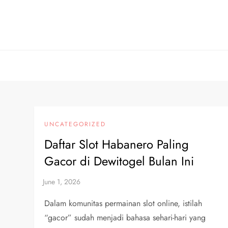
Skip
to
content
UNCATEGORIZED
Daftar Slot Habanero Paling
Gacor di Dewitogel Bulan Ini
Dalam komunitas permainan slot online, istilah
“gacor” sudah menjadi bahasa sehari-hari yang