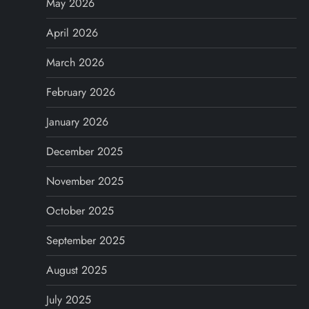
May 2026
a
April 2026
g
March 2026
i
February 2026
n
January 2026
a
December 2025
t
November 2025
i
October 2025
o
September 2025
n
August 2025
July 2025