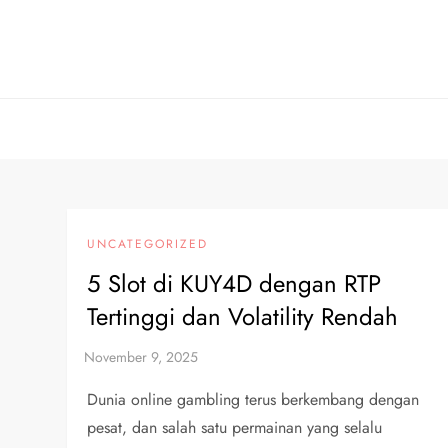
Skip
to
content
UNCATEGORIZED
5 Slot di KUY4D dengan RTP
Tertinggi dan Volatility Rendah
Dunia online gambling terus berkembang dengan
pesat, dan salah satu permainan yang selalu